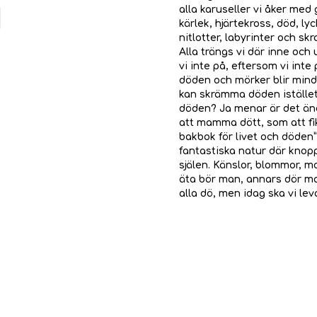
alla karuseller vi åker med 
kärlek, hjärtekross, död, l
nitlotter, labyrinter och skra
Alla trängs vi där inne och
vi inte på, eftersom vi inte
döden och mörker blir mindr
kan skrämma döden istället 
döden? Ja menar är det ändå 
att mamma dött, som att fik
bakbok för livet och döden”
fantastiska natur där knopp
själen. Känslor, blommor, m
äta bör man, annars dör ma
alla dö, men idag ska vi lev