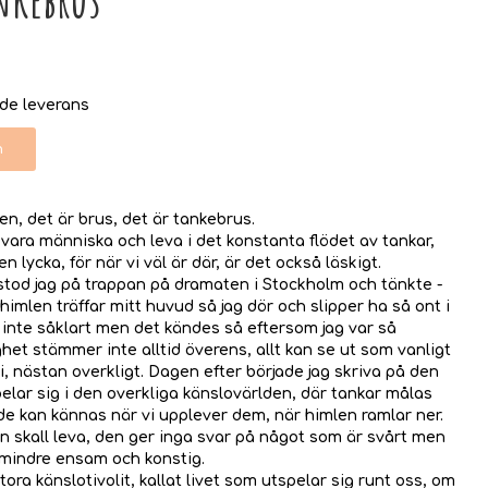
nde leverans
n
en, det är brus, det är tankebrus.
tt vara människa och leva i det konstanta flödet av tankar,
lycka, för när vi väl är där, är det också läskigt.
 stod jag på trappan på dramaten i Stockholm och tänkte -
imlen träffar mitt huvud så jag dör och slipper ha så ont i
 inte såklart men det kändes så eftersom jag var så
ghet stämmer inte alltid överens, allt kan se ut som vanligt
 nästan overkligt. Dagen efter började jag skriva på den
lar sig i den overkliga känslovärlden, där tankar målas
 de kan kännas när vi upplever dem, när himlen ramlar ner.
n skall leva, den ger inga svar på något som är svårt men
 mindre ensam och konstig.
ora känslotivolit, kallat livet som utspelar sig runt oss, om