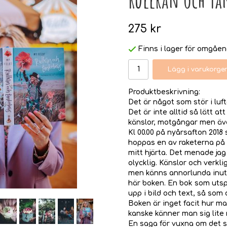
275 kr
Finns i lager för omgåe
Lägg i varukorge
Produktbeskrivning:
Det är något som stör i luft
Det är inte alltid så lätt a
känslor, motgångar men även 
Kl 00.00 på nyårsafton 2018
hoppas en av raketerna på h
mitt hjärta. Det menade jag
olycklig. Känslor och verkli
men känns annorlunda inuti,
här boken. En bok som utspe
upp i bild och text, så som
Boken är inget facit hur ma
kanske känner man sig lite
En saga för vuxna om det st