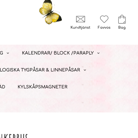
Kundtjänst
Favvos
Bag
G
KALENDRAR/ BLOCK /PARAPLY
LOGISKA TYGPÅSAR & LINNEPÅSAR
ÄD
KYLSKÅPSMAGNETER
nkebrus