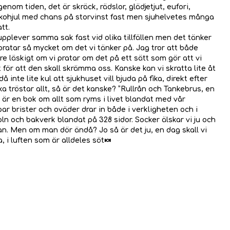
genom tiden, det är skräck, rädslor, glädjetjut, eufori,
yckohjul med chans på storvinst fast men sjuhelvetes många
tt.
 upplever samma sak fast vid olika tillfällen men det tänker
 pratar så mycket om det vi tänker på. Jag tror att både
e läskigt om vi pratar om det på ett sätt som gör att vi
för att den skall skrämma oss. Kanske kan vi skratta lite åt
inte lite kul att sjukhuset vill bjuda på fika, direkt efter
a tröstar allt, så är det kanske? ”Rullrån och Tankebrus, en
 är en bok om allt som ryms i livet blandat med vår
ar brister och oväder drar in både i verkligheten och i
oln och bakverk blandat på 328 sidor. Socker älskar vi ju och
n. Men om man dör ändå? Jo så är det ju, en dag skall vi
a, i luften som är alldeles söt🍬