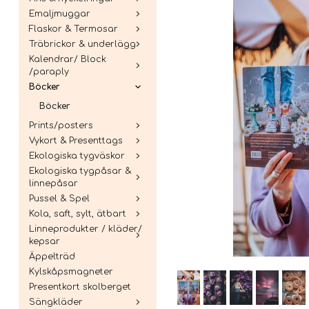
Emaljmuggar
Flaskor & Termosar
Träbrickor & underlägg
Kalendrar/ Block
/paraply
Böcker
Böcker
Prints/posters
Vykort & Presenttags
Ekologiska tygväskor
Ekologiska tygpåsar &
linnepåsar
Pussel & Spel
Kola, saft, sylt, ätbart
Linneprodukter / kläder/
kepsar
Äppelträd
Kylskåpsmagneter
Presentkort skolberget
Sängkläder