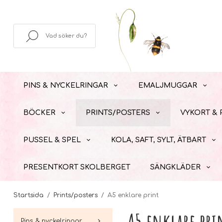
PINS & NYCKELRINGAR
EMALJMUGGAR
BÖCKER
PRINTS/POSTERS
VYKORT &
PUSSEL & SPEL
KOLA, SAFT, SYLT, ÄTBART
PRESENTKORT SKOLBERGET
SÄNGKLÄDER
Startsida
/
Prints/posters
/
A5 enklare print
A5 enklare pri
Pins & nyckelringar