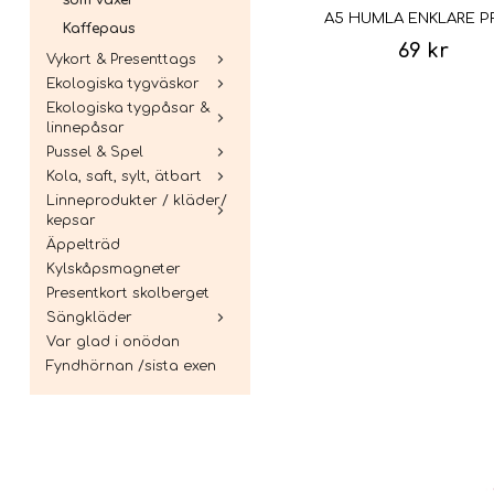
som växer
A5 HUMLA ENKLARE P
Kaffepaus
69 kr
Vykort & Presenttags
Ekologiska tygväskor
Ekologiska tygpåsar &
linnepåsar
Pussel & Spel
Kola, saft, sylt, ätbart
Linneprodukter / kläder/
kepsar
Äppelträd
Kylskåpsmagneter
Presentkort skolberget
Sängkläder
Var glad i onödan
Fyndhörnan /sista exen