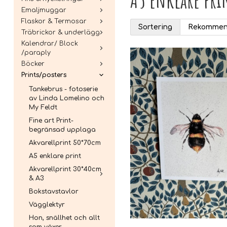
Emaljmuggar
Flaskor & Termosar
Sortering
Träbrickor & underlägg
Kalendrar/ Block
/paraply
Böcker
Prints/posters
Tankebrus - fotoserie
av Linda Lomelino och
My Feldt
Fine art Print-
begränsad upplaga
Akvarellprint 50*70cm
A5 enklare print
Akvarellprint 30*40cm
& A3
Bokstavstavlor
Vägglektyr
Hon, snällhet och allt