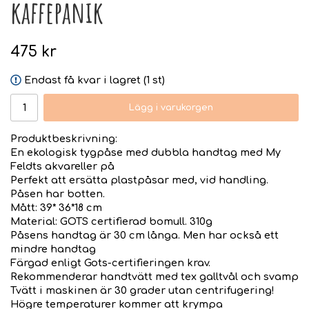
kaffepanik
475 kr
Endast få kvar i lagret (1 st)
Lägg i varukorgen
Produktbeskrivning:
En ekologisk tygpåse med dubbla handtag med My
Feldts akvareller på
Perfekt att ersätta plastpåsar med, vid handling.
Påsen har botten.
Mått: 39* 36*18 cm
Material: GOTS certifierad bomull. 310g
Påsens handtag är 30 cm långa. Men har också ett
mindre handtag
Färgad enligt Gots-certifieringen krav.
Rekommenderar handtvätt med tex galltvål och svamp
Tvätt i maskinen är 30 grader utan centrifugering!
Högre temperaturer kommer att krympa