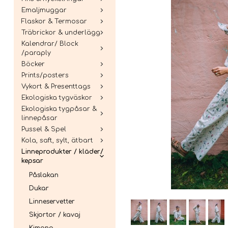
Emaljmuggar
Flaskor & Termosar
Träbrickor & underlägg
Kalendrar/ Block
/paraply
Böcker
Prints/posters
Vykort & Presenttags
Ekologiska tygväskor
Ekologiska tygpåsar &
linnepåsar
Pussel & Spel
Kola, saft, sylt, ätbart
Linneprodukter / kläder/
kepsar
Påslakan
Dukar
Linneservetter
Skjortor / kavaj