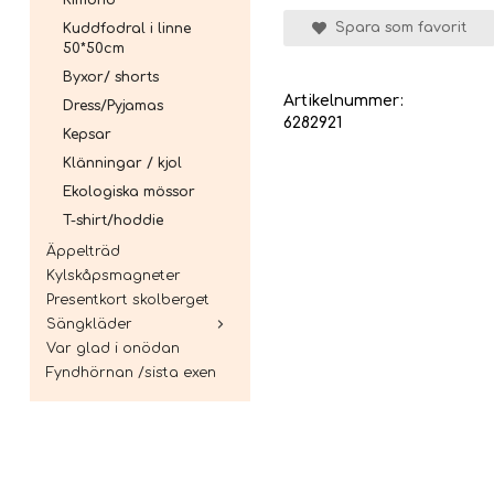
Kimono
Spara som favorit
Kuddfodral i linne
50*50cm
Byxor/ shorts
Artikelnummer:
Dress/Pyjamas
6282921
Kepsar
Klänningar / kjol
Ekologiska mössor
T-shirt/hoddie
Äppelträd
Kylskåpsmagneter
Presentkort skolberget
Sängkläder
Var glad i onödan
Fyndhörnan /sista exen