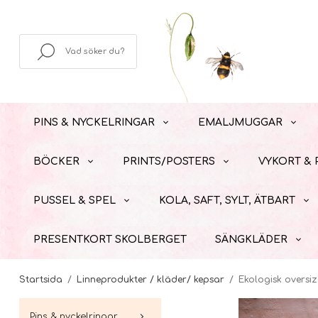
PINS & NYCKELRINGAR
EMALJMUGGAR
BÖCKER
PRINTS/POSTERS
VYKORT &
PUSSEL & SPEL
KOLA, SAFT, SYLT, ÄTBART
PRESENTKORT SKOLBERGET
SÄNGKLÄDER
Startsida
/
Linneprodukter / kläder/ kepsar
/
Ekologisk oversi
Pins & nyckelringar