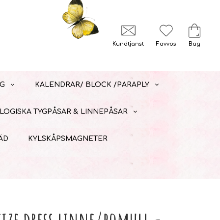
Kundtjänst
Favvos
Bag
G
KALENDRAR/ BLOCK /PARAPLY
LOGISKA TYGPÅSAR & LINNEPÅSAR
ÄD
KYLSKÅPSMAGNETER
size dress linne/bomull -