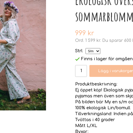
sommarblomm
999 kr
Ord.
1 599 kr
. Du sparar
600 
Strl
Finns i lager för omgåe
Lägg i varukorge
Produktbeskrivning:
Ej öppet köp! Ekologisk pyja
pyjamas men även som skjor
På bilden bär My en s/m oc
100% ekologisk Lin/bomull
Tillverkningsland: Indien på
Tvättas i 40 grader
Mått L/XL
Byxor: