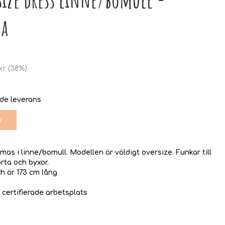
a
kr
(
38
%)
nde leverans
n
mas i linne/bomull. Modellen är väldigt oversize. Funkar till
ta och byxor.
h är 173 cm lång
 certifierade arbetsplats