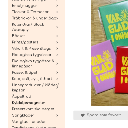
Emaljmuggar
Flaskor & Termosar
Träbrickor & underlägg
Kalendrar/ Block
/paraply
Böcker
Prints/posters
Vykort & Presenttags
Ekologiska tygväskor
Ekologiska tygpåsar &
linnepåsar
Pussel & Spel
Kola, saft, sylt, ätbart
Linneprodukter / kläder/
kepsar
Äppelträd
Kylskåpsmagneter
Presentkort skolberget
Spara som favorit
Sängkläder
Var glad i onödan