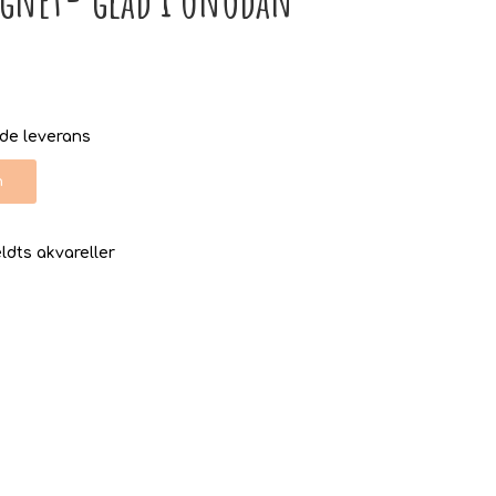
nde leverans
n
dts akvareller