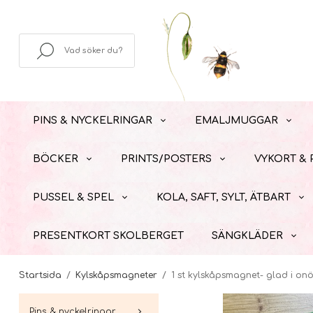
PINS & NYCKELRINGAR
EMALJMUGGAR
BÖCKER
PRINTS/POSTERS
VYKORT &
PUSSEL & SPEL
KOLA, SAFT, SYLT, ÄTBART
PRESENTKORT SKOLBERGET
SÄNGKLÄDER
Startsida
/
Kylskåpsmagneter
/
1 st kylskåpsmagnet- glad i on
Pins & nyckelringar