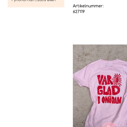
Fyndhörnan /sista exen
Artikelnummer:
627119