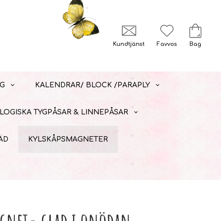
Kundtjänst
Favvos
Bag
G
KALENDRAR/ BLOCK /PARAPLY
LOGISKA TYGPÅSAR & LINNEPÅSAR
ÄD
KYLSKÅPSMAGNETER
agnet- glad i onödan