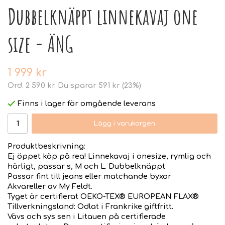
Dubbelknäppt linnekavaj one
size - ÄNG
1 999 kr
Ord.
2 590 kr
. Du sparar
591 kr
(
23
%)
Finns i lager för omgående leverans
Lägg i varukorgen
Produktbeskrivning:
Ej öppet köp på rea! Linnekavaj i onesize, rymlig och
härligt, passar s, M och L. Dubbelknäppt
Passar fint till jeans eller matchande byxor
Akvareller av My Feldt.
Tyget är certifierat OEKO-TEX® EUROPEAN FLAX®
Tillverkningsland: Odlat i Frankrike giftfritt.
Vävs och sys sen i Litauen på certifierade