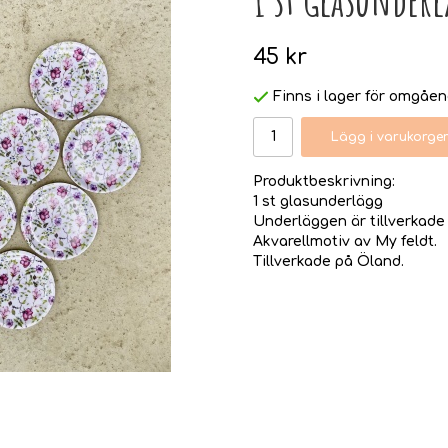
45 kr
Finns i lager för omgåe
Lägg i varukorge
Produktbeskrivning:
1 st glasunderlägg
Underläggen är tillverkade 
Akvarellmotiv av My feldt.
Tillverkade på Öland.