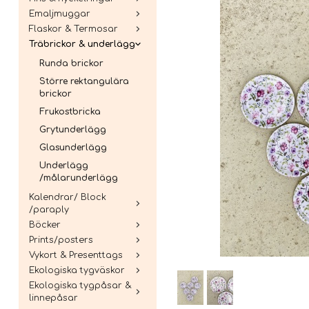
Emaljmuggar
Flaskor & Termosar
Träbrickor & underlägg
Runda brickor
Större rektangulära
brickor
Frukostbricka
Grytunderlägg
Glasunderlägg
Underlägg
/målarunderlägg
Kalendrar/ Block
/paraply
Böcker
Prints/posters
Vykort & Presenttags
Ekologiska tygväskor
Ekologiska tygpåsar &
linnepåsar