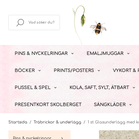
PINS & NYCKELRINGAR
EMALJMUGGAR
BÖCKER
PRINTS/POSTERS
VYKORT &
PUSSEL & SPEL
KOLA, SAFT, SYLT, ÄTBART
PRESENTKORT SKOLBERGET
SÄNGKLÄDER
Startsida
/
Träbrickor & underlägg
/
1 st Glasunderlägg med 
Pins & nyckelringar