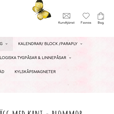
Kundtjänst
Favvos
Bag
G
KALENDRAR/ BLOCK /PARAPLY
LOGISKA TYGPÅSAR & LINNEPÅSAR
ÄD
KYLSKÅPSMAGNETER
rlägg med kant - blommor